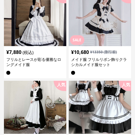
SALE
¥
7,880
¥
10,680
(税込)
¥
13350
(割引前)
フリルとレースが彩る優雅なロ
メイド服 フリルリボン飾りクラ
ングメイド服
シカルメイド服セット
人気
人気