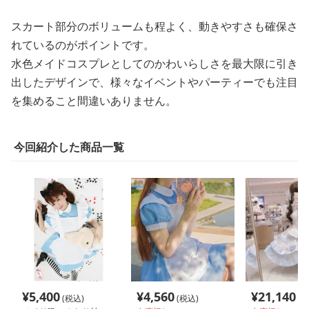
スカート部分のボリュームも程よく、動きやすさも確保さ
れているのがポイントです。
水色メイドコスプレとしてのかわいらしさを最大限に引き
出したデザインで、様々なイベントやパーティーでも注目
を集めること間違いありません。
今回紹介した商品一覧
¥
5,400
¥
4,560
¥
21,140
(税込)
(税込)
(税