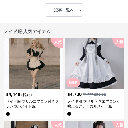
›
記事一覧へ
メイド服 人気アイテム
人気
人気
SALE
¥
4,140
¥
4,720
(税込)
¥
5900
(割引前)
メイド服 フリルエプロン付きク
メイド服 フリル付きエプロンが
ラシカルメイド服
映えるクラシカルメイド服
人気
人気