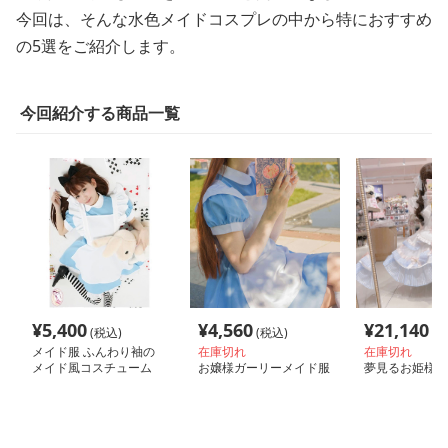
今回は、そんな水色メイドコスプレの中から特におすすめ
の5選をご紹介します。
今回紹介する商品一覧
¥
5,400
¥
4,560
¥
21,140
(税込)
(税込)
(税
メイド服 ふんわり袖の
在庫切れ
在庫切れ
メイド風コスチューム
お嬢様ガーリーメイド服
夢見るお姫様メ
クラシカル