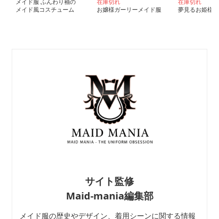
メイド服 ふんわり袖の
在庫切れ
在庫切れ
メイド風コスチューム
お嬢様ガーリーメイド服
夢見るお姫様メ
クラシカル
サイト監修
Maid-mania編集部
メイド服の歴史やデザイン、着用シーンに関する情報