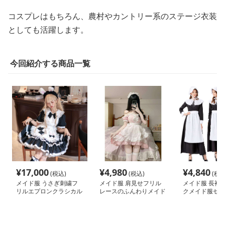
コスプレはもちろん、農村やカントリー系のステージ衣装
としても活躍します。
今回紹介する商品一覧
¥
17,000
¥
4,980
¥
4,840
(税込)
(税込)
(税込
メイド服 うさぎ刺繍フ
メイド服 肩見せフリル
メイド服 長袖
リルエプロンクラシカル
レースのふんわりメイド
クメイド服セッ
メイド服
服ワンピース