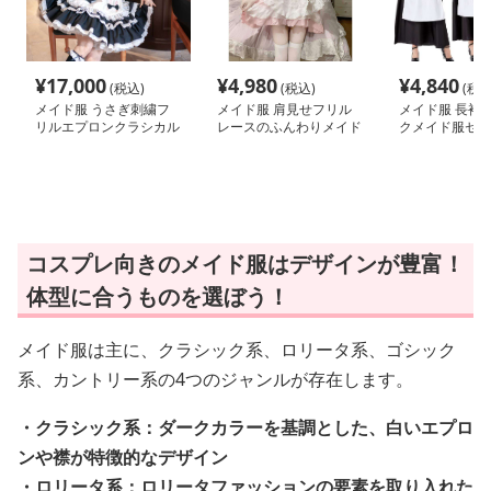
¥
17,000
¥
4,980
¥
4,840
(税込)
(税込)
(税込
メイド服 うさぎ刺繍フ
メイド服 肩見せフリル
メイド服 長袖
リルエプロンクラシカル
レースのふんわりメイド
クメイド服セッ
メイド服
服ワンピース
コスプレ向きのメイド服はデザインが豊富！
体型に合うものを選ぼう！
メイド服は主に、クラシック系、ロリータ系、ゴシック
系、カントリー系の4つのジャンルが存在します。
・クラシック系：ダークカラーを基調とした、白いエプロ
ンや襟が特徴的なデザイン
・ロリータ系：ロリータファッションの要素を取り入れた