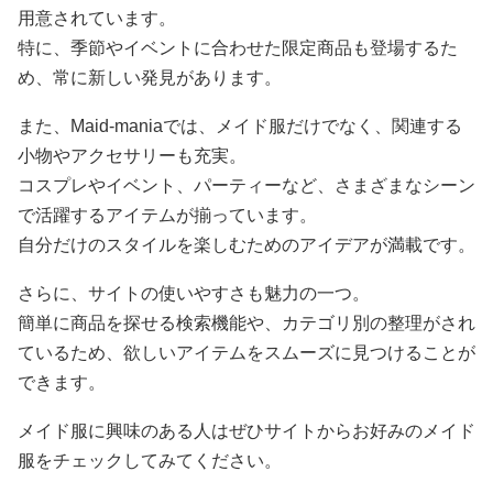
用意されています。
特に、季節やイベントに合わせた限定商品も登場するた
め、常に新しい発見があります。
また、Maid-maniaでは、メイド服だけでなく、関連する
小物やアクセサリーも充実。
コスプレやイベント、パーティーなど、さまざまなシーン
で活躍するアイテムが揃っています。
自分だけのスタイルを楽しむためのアイデアが満載です。
さらに、サイトの使いやすさも魅力の一つ。
簡単に商品を探せる検索機能や、カテゴリ別の整理がされ
ているため、欲しいアイテムをスムーズに見つけることが
できます。
メイド服に興味のある人はぜひサイトからお好みのメイド
服をチェックしてみてください。