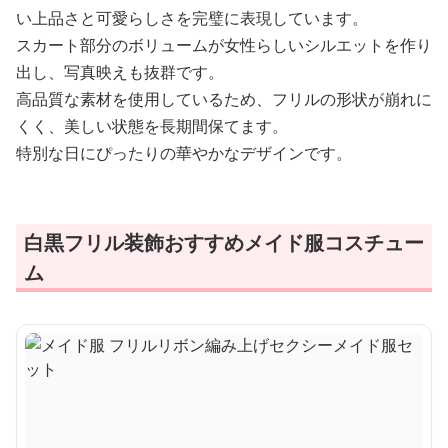
い上品さと可愛らしさを完璧に表現しています。
スカート部分のボリュームが女性らしいシルエットを作り
出し、写真映えも抜群です。
高品質な素材を使用しているため、フリルの形状が崩れに
くく、美しい状態を長期間保てます。
特別な日にぴったりの華やかなデザインです。
白黒フリル装飾おすすめメイド服コスチュー
ム