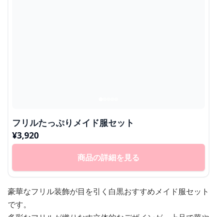
フリルたっぷりメイド服セット
¥
3,920
商品の詳細を見る
豪華なフリル装飾が目を引く白黒おすすめメイド服セット
です。