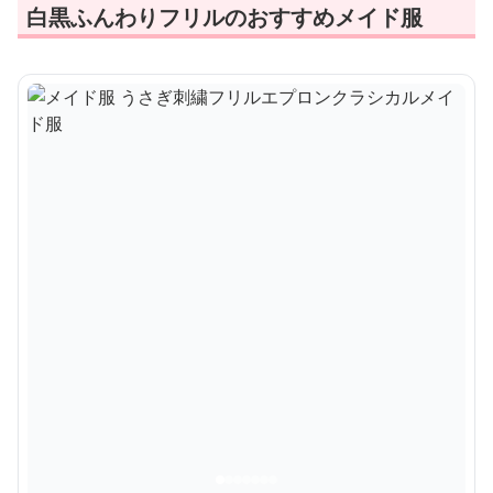
白黒ふんわりフリルのおすすめメイド服