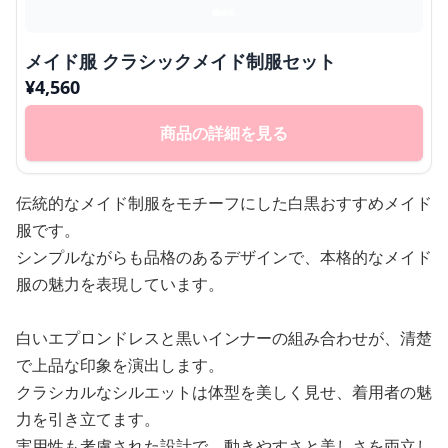
メイド服 クラシックメイド制服セット
¥
4,560
商品の詳細を見る
伝統的なメイド制服をモチーフにした白黒おすすめメイド
服です。
シンプルながらも品格のあるデザインで、本格的なメイド
服の魅力を表現しています。
白いエプロンドレスと黒いインナーの組み合わせが、清楚
で上品な印象を演出します。
クラシカルなシルエットは体型を美しく見せ、着用者の魅
力を引き立てます。
実用性も考慮された設計で、動きやすさと美しさを両立し