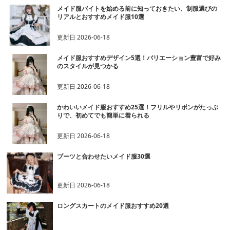
メイド服バイトを始める前に知っておきたい、制服選びの
リアルとおすすめメイド服10選
更新日
2026-06-18
メイド服おすすめデザイン5選！バリエーション豊富で好み
のスタイルが見つかる
更新日
2026-06-18
かわいいメイド服おすすめ25選！フリルやリボンがたっぷ
りで、初めてでも簡単に着られる
更新日
2026-06-18
ブーツと合わせたいメイド服30選
更新日
2026-06-18
ロングスカートのメイド服おすすめ20選