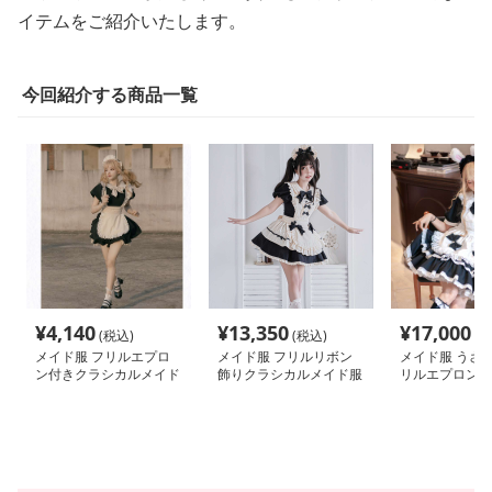
イテムをご紹介いたします。
今回紹介する商品一覧
¥
4,140
¥
13,350
¥
17,000
(税込)
(税込)
(税
メイド服 フリルエプロ
メイド服 フリルリボン
メイド服 うさ
ン付きクラシカルメイド
飾りクラシカルメイド服
リルエプロンク
服
セット
メイド服