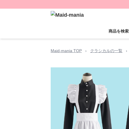
商品を検索
Maid-mania TOP
›
クラシカルの一覧
›