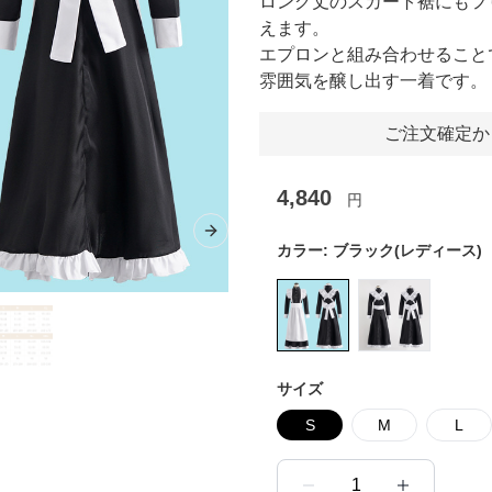
ロング丈のスカート裾にもフ
えます。
エプロンと組み合わせること
雰囲気を醸し出す一着です。
ご注文確定か
4,840
円
Next slide
カラー:
ブラック(レディース)
サイズ
S
M
L
1