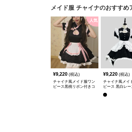
メイド服
チャイナ
のおすすめ
人気
¥
9,220
¥
9,220
(税込)
(税込)
チャイナ風メイド服ワン
チャイナ風メイ
ピース黒桃リボン付きコ
ピース 黒白レー
スプレ衣装
プレ衣装