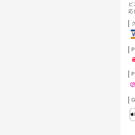
ビ
応
P
P
G