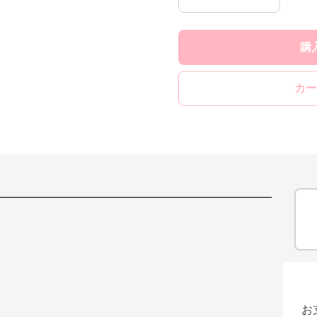
購
カー
お