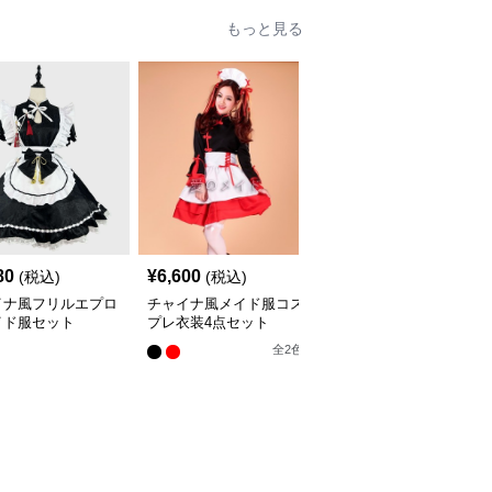
もっと見る
80
¥
6,600
¥
5,280
(税込)
(税込)
(税込)
イナ風フリルエプロ
チャイナ風メイド服コス
メイド服 チャイナ風花
イド服セット
プレ衣装4点セット
柄メイドワンピース
全
2
色
全
9
色