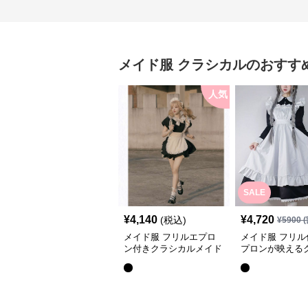
メイド服
クラシカル
のおすす
人気
SALE
¥
4,140
¥
4,720
(税込)
¥
5900
(
メイド服 フリルエプロ
メイド服 フリル
ン付きクラシカルメイド
プロンが映える
服
ルメイド服