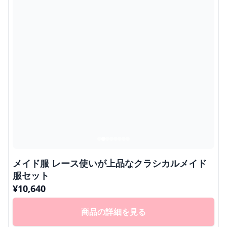
メイド服 レース使いが上品なクラシカルメイド
服セット
¥
10,640
商品の詳細を見る