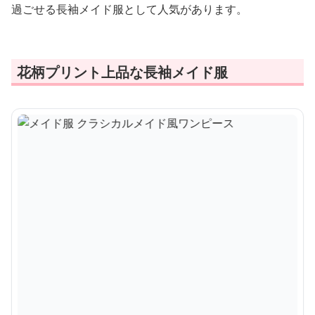
過ごせる長袖メイド服として人気があります。
花柄プリント上品な長袖メイド服