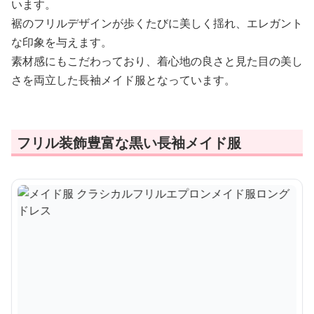
います。
裾のフリルデザインが歩くたびに美しく揺れ、エレガント
な印象を与えます。
素材感にもこだわっており、着心地の良さと見た目の美し
さを両立した長袖メイド服となっています。
フリル装飾豊富な黒い長袖メイド服