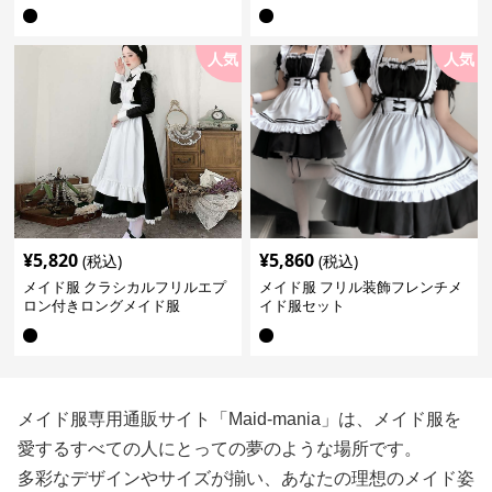
人気
人気
¥
5,820
¥
5,860
(税込)
(税込)
メイド服 クラシカルフリルエプ
メイド服 フリル装飾フレンチメ
ロン付きロングメイド服
イド服セット
メイド服専用通販サイト「Maid-mania」は、メイド服を
愛するすべての人にとっての夢のような場所です。
多彩なデザインやサイズが揃い、あなたの理想のメイド姿