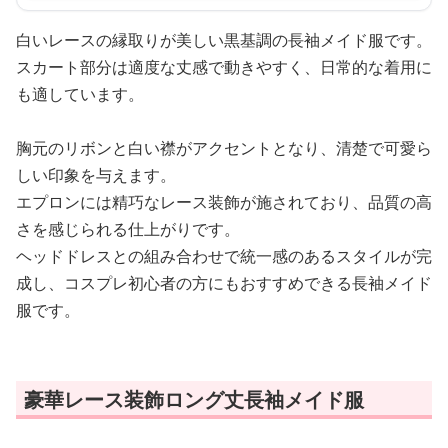
白いレースの縁取りが美しい黒基調の長袖メイド服です。
スカート部分は適度な丈感で動きやすく、日常的な着用に
も適しています。
胸元のリボンと白い襟がアクセントとなり、清楚で可愛ら
しい印象を与えます。
エプロンには精巧なレース装飾が施されており、品質の高
さを感じられる仕上がりです。
ヘッドドレスとの組み合わせで統一感のあるスタイルが完
成し、コスプレ初心者の方にもおすすめできる長袖メイド
服です。
豪華レース装飾ロング丈長袖メイド服