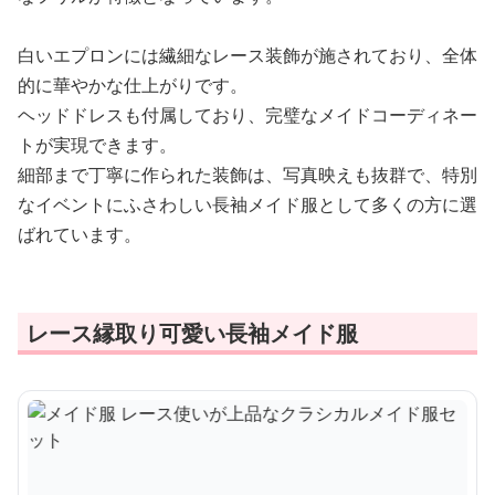
白いエプロンには繊細なレース装飾が施されており、全体
的に華やかな仕上がりです。
ヘッドドレスも付属しており、完璧なメイドコーディネー
トが実現できます。
細部まで丁寧に作られた装飾は、写真映えも抜群で、特別
なイベントにふさわしい長袖メイド服として多くの方に選
ばれています。
レース縁取り可愛い長袖メイド服