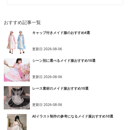
おすすめ記事一覧
キャップ付きメイド服のおすすめ4選
更新日
2026-08-06
シーン別に選べるメイド服おすすめ10選
更新日
2026-08-06
レース素材のメイド服おすすめ10選
更新日
2026-08-06
AIイラスト制作の参考になるメイド服おすすめ10選