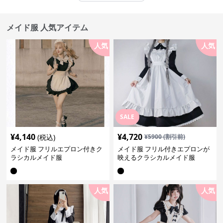
メイド服 人気アイテム
人気
人気
SALE
¥
4,140
¥
4,720
(税込)
¥
5900
(割引前)
メイド服 フリルエプロン付きク
メイド服 フリル付きエプロンが
ラシカルメイド服
映えるクラシカルメイド服
人気
人気