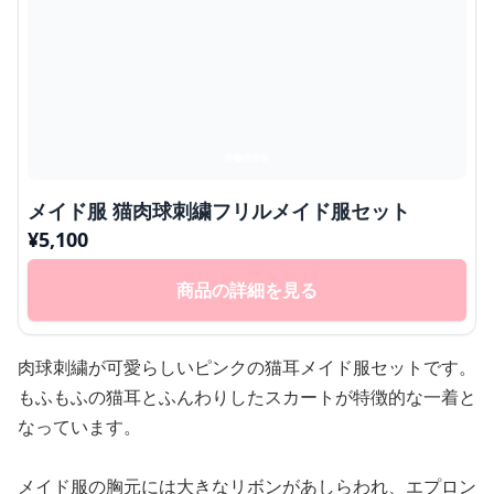
メイド服 猫肉球刺繍フリルメイド服セット
¥
5,100
商品の詳細を見る
肉球刺繍が可愛らしいピンクの猫耳メイド服セットです。
もふもふの猫耳とふんわりしたスカートが特徴的な一着と
なっています。
メイド服の胸元には大きなリボンがあしらわれ、エプロン