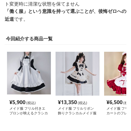
ト変更時に清潔な状態を保てません
「働く服」という意識を持って選ぶことが、後悔ゼロへの
近道
です。
今回紹介する商品一覧
¥
5,900
¥
13,350
¥
6,500
(税込)
(税込)
(税込
メイド服 フリル付きエ
メイド服 フリルリボン
メイド服 フリ
プロンが映えるクラシカ
飾りクラシカルメイド服
カートのフレン
ルメイド服
セット
服セット