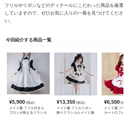
フリルやリボンなどのディテールにこだわった商品を厳選
していますので、ぜひお気に入りの一着を見つけてくださ
い。
今回紹介する商品一覧
¥
5,900
¥
13,350
¥
6,500
(税込)
(税込)
(税込
メイド服 フリル付きエ
メイド服 フリルリボン
メイド服 フリ
プロンが映えるクラシカ
飾りクラシカルメイド服
カートのフレン
ルメイド服
セット
服セット