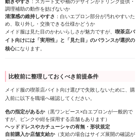
動きやすさ
：スカート丈や袖のデザインがドリンク提供・
調理補助の動作を妨げないか
清潔感の維持しやすさ
：白いエプロン部分が汚れやすいた
め、取り外し・交換できる仕様かどうか
メイド服は見た目のかわいらしさが魅力ですが、
喫茶店バ
イト向けには「実用性」と「見た目」のバランスが選択の
核心
になります。
比較前に整理しておくべき前提条件
メイド服の喫茶店バイト向け選びで失敗しないために、購
入前に以下を職場へ確認してください。
色の指定があるか
（黒ワンピース×白エプロンが一般的で
すが、ピンクや紺を採用する店舗もあります）
ヘッドドレスやカチューシャの有無・形状規定
自前購入か店舗支給か
（支給の場合はサイズ展開の確認が