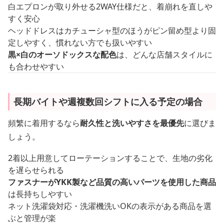
白エプロンが取り外せる2WAY仕様だと、着崩れを直しや
すく安心
ヘッドドレスはカチューシャ型のほうがピン留め型より固
定しやすく、慣れない方でも扱いやすい
黒×白のオーソドックスな配色
は、どんな店舗スタイルに
も合わせやすい
長期バイトや週複数回シフトに入る予定の場合
頻繁に着用するなら
耐久性と洗いやすさを最優先
に選びま
しょう。
2着以上用意してローテーションすることで、生地の劣化
を遅らせられる
ファスナーがYKK製など品質の高いパーツを使用した商品
は長持ちしやすい
ネット洗濯袋対応・洗濯機洗いOKの表示がある商品を選
ぶと管理が楽