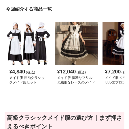
今回紹介する商品一覧
¥
4,840
¥
12,040
¥
7,200
(税込)
(税込)
(税込
メイド服 長袖クラシッ
メイド服 優雅なフリル
メイド服 クラ
クメイド服セット
と繊細なレースのメイド
リルエプロンロ
服
ド服セット
高級クラシックメイド服の選び方｜まず押さ
えるべきポイント