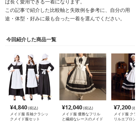
ば長く愛用できる一着になります。
この記事で紹介した比較軸と失敗例を参考に、自分の用
途・体型・好みに最も合った一着を選んでください。
今回紹介した商品一覧
¥
4,840
¥
12,040
¥
7,200
(税込)
(税込)
(税込
メイド服 長袖クラシッ
メイド服 優雅なフリル
メイド服 クラ
クメイド服セット
と繊細なレースのメイド
リルエプロンロ
服
ド服セット