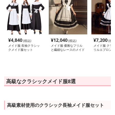
¥
4,840
¥
12,040
¥
7,200
(税込)
(税込)
(税込
メイド服 長袖クラシッ
メイド服 優雅なフリル
メイド服 クラ
クメイド服セット
と繊細なレースのメイド
リルエプロンロ
服
ド服セット
高級なクラシックメイド服8選
高級素材使用のクラシック長袖メイド服セット