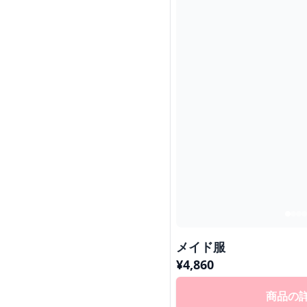
メイド服
¥
4,860
商品の