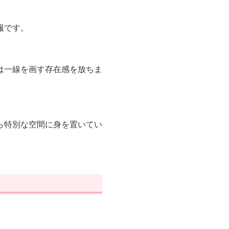
服です。
。
は一線を画す存在感を放ちま
ら特別な空間に身を置いてい