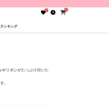
0
0
気ランキング
ルやリボンがたっぷり付いた
ます。