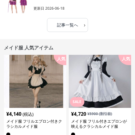
更新日
2026-06-18
›
記事一覧へ
メイド服 人気アイテム
人気
人気
SALE
¥
4,140
¥
4,720
(税込)
¥
5900
(割引前)
メイド服 フリルエプロン付きク
メイド服 フリル付きエプロンが
ラシカルメイド服
映えるクラシカルメイド服