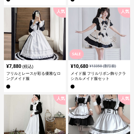
人気
人気
SALE
¥
7,880
¥
10,680
(税込)
¥
13350
(割引前)
フリルとレースが彩る優雅なロ
メイド服 フリルリボン飾りクラ
ングメイド服
シカルメイド服セット
人気
人気