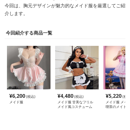
今回は、胸元デザインが魅力的なメイド服を厳選してご紹
介します。
今回紹介する商品一覧
¥
6,200
¥
4,480
¥
5,220
(税込)
(税込)
(税込
メイド服
メイド服 甘美なフリル
メイド服 メイド
メイド風コスチューム
喫茶のメイド衣