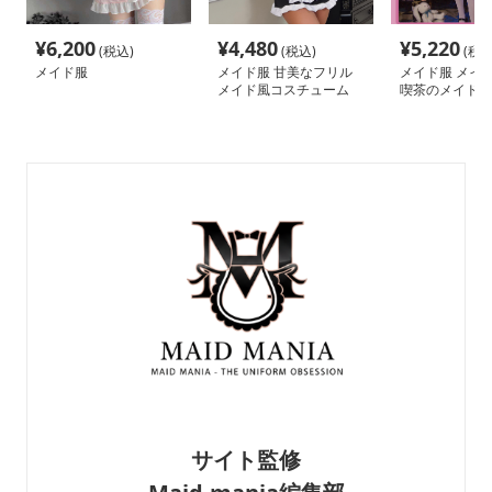
¥
6,200
¥
4,480
¥
5,220
(税込)
(税込)
(税込
メイド服
メイド服 甘美なフリル
メイド服 メイド
メイド風コスチューム
喫茶のメイド衣
サイト監修