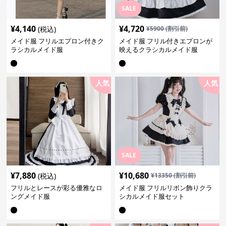
SALE
¥
4,140
¥
4,720
(税込)
¥
5900
(割引前)
メイド服 フリルエプロン付きク
メイド服 フリル付きエプロンが
ラシカルメイド服
映えるクラシカルメイド服
人気
人気
SALE
¥
7,880
¥
10,680
(税込)
¥
13350
(割引前)
フリルとレースが彩る優雅なロ
メイド服 フリルリボン飾りクラ
ングメイド服
シカルメイド服セット