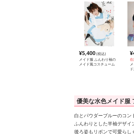
¥
5,400
¥
(税込)
メイド服 ふんわり袖の
在
メイド風コスチューム
メ
クラシカル
ド
優美な水色メイド服
白とパウダーブルーのコン
ふんわりとした半袖デザイ
後ろ姿もリボンで可愛らし