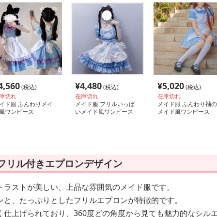
4,560
¥
4,480
¥
5,020
(税込)
(税込)
(税込)
庫切れ
在庫切れ
在庫切れ
イド服 ふんわりメイ
メイド服 フリルいっぱ
メイド服 ふんわり袖の
風ワンピース
いメイド風ワンピース
メイド風ワンピース
 フリル付きエプロンデザイン
トラストが美しい、上品な雰囲気のメイド服です。
ンと、たっぷりとしたフリルエプロンが特徴的です。
く仕上げられており、360度どの角度から見ても魅力的なシル